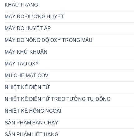
KHẨU TRANG
MÁY ĐO ĐƯỜNG HUYẾT
MÁY ĐO HUYẾT ÁP
MÁY ĐO NỒNG ĐỘ OXY TRONG MÁU
MÁY KHỬ KHUẨN
MÁY TẠO OXY
MŨ CHE MẶT COVI
NHIỆT KẾ ĐIỆN TỬ
NHIỆT KẾ ĐIỆN TỬ TREO TƯỜNG TỰ ĐỘNG
NHIỆT KẾ HỒNG NGOẠI
SẢN PHẨM BÁN CHẠY
SẢN PHẨM HẾT HÀNG