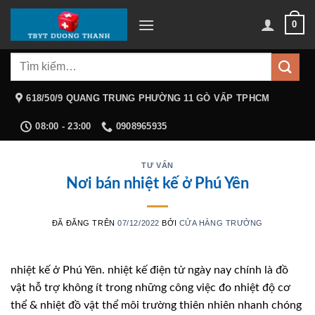
Chuyển
0
đến
nội
Tìm
dung
kiếm:
618/50/9 QUANG TRUNG PHƯỜNG 11 GÒ VẤP TPHCM
08:00 - 23:00
0908965935
TƯ VẤN
Nơi bán nhiệt kế ở Phú Yên
ĐÃ ĐĂNG TRÊN
07/12/2022
BỞI
CỬA HÀNG TRƯỞNG
nhiệt kế ở Phú Yên. nhiệt kế điện tử ngày nay chính là đồ
vật hỗ trợ không ít trong những công việc đo nhiệt độ cơ
thể & nhiệt đồ vật thể môi trường thiên nhiên nhanh chóng