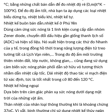
°C; bằng những chất bán dẫn để đo nhiệt độ rẻ (0,một°K –
100°K). Để đo độ ẩm tốt, nhà bạn ta áp dụng các loại nhiệt
biểu dừng tụ, nhiệt biểu khí, nhiệt kế tự.
Nhiệt kế buôn bán dẫn.nhiệt kế ở Phú Yên
Dùng cảm ứng sức nóng là 1 linh kiện cung cấp dẫn nhóm
Zener diode, chuyển đổi dấu hiệu gần giống thanh lịch số
(ADC) và hiện số liệu. Nó xuất hiện trong các thứ đo Nhanh
của y tế, trong đồng hồ thời trang năng lượng điện tử treo
tường tất cả Lịch Vạn niên,… Trong đo độ ẩm môi trường
thiên nhiên đất, lớp nước, không gian,… cũng đang sử dụng
cảm biến sức nóng phân phối dẫn sở hữu vỏ tương thích
nhằm dẫn nhiệt cấp tốc. Dải nhiệt độ thao tác vì mạch điện
tử xác định, tức là tốt nhất trong cỡ 80 đến 120 °C.
Nhiệt kế hồng ngoại
Dựa bên trên cảm giác phản xạ sức nóng dưới dạng mặt
trời của những vật ấm.
Thân nhiệt của nhân loại thông thường khi là khoảng chừng
37oC. Vì vắt, bình thường chỉ sử dụng nhiệt kế thủy ngân