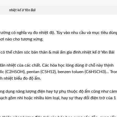
nhiệt kế ở Yên Bái
 trường có nghĩa vụ đo nhiệt độ. Tùy vào nhu cầu và mục tiêu dùn
nơi nào cho tương xứng.
t có thể chăm sóc bản thân & mái ấm gia đình.nhiệt kế ở Yên Bái
 dãn nhiệt của các chất. Các hóa học lỏng dùng ở chỗ này thịnh
etylic (C2H5OH), pentan (C5H12), benzen toluen (C6H5CH3)… Tro
h nhiệt biểu đo độ ẩm.
ông dụng năng lượng điện hay tự phụ thuộc độ ẩm cũng như cảm
ch gồm nhì hoặc nhiều kim loại, hay sự thay đổi điện trở của 1 