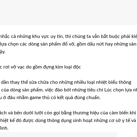
 nhắc cả những khu vực uy tín, thì chúng ta vẫn bắt buộc phải k
h lựa chọn các dòng sản phẩm đổ vỡ, gồm dấu nứt hay những sản
ậy.
c rơi vỡ vạc do gồm đựng kim loại độc
 dần thay thế sửa chữa cho những nhiều loại nhiệt biểu thông
 của dòng sản phẩm. việc đào bới những tiêu chí Lúc chọn lựa n
ểu ở đâu nhằm game thủ có kết quả đúng chuẩn.
ách và bên dưới lưỡi còn gọi bằng thương hiệu của cảm biến khi 
 nhiệt kế đó được dùng thông dụng sinh hoạt những cơ sở y tế và
ình.