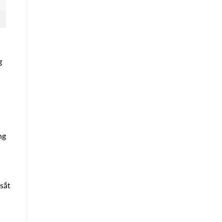
g
ng
sắt