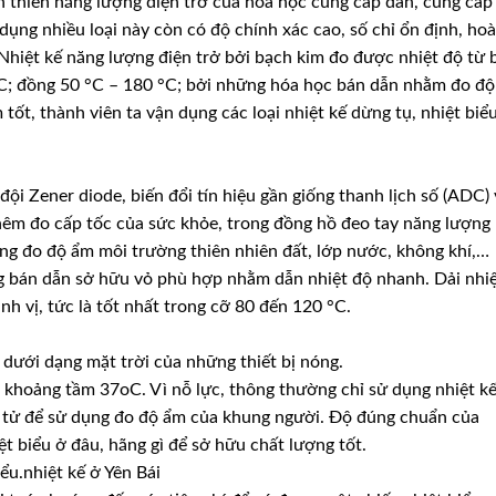
ến thiên năng lượng điện trở của hóa học cung cấp dẫn, cung cấp
 dụng nhiều loại này còn có độ chính xác cao, số chỉ ổn định, ho
. Nhiệt kế năng lượng điện trở bởi bạch kim đo được nhiệt độ từ 
°C; đồng 50 °C – 180 °C; bởi những hóa học bán dẫn nhằm đo độ
ốt, thành viên ta vận dụng các loại nhiệt kế dừng tụ, nhiệt biể
đội Zener diode, biến đổi tín hiệu gần giống thanh lịch số (ADC)
thêm đo cấp tốc của sức khỏe, trong đồng hồ đeo tay năng lượng
ng đo độ ẩm môi trường thiên nhiên đất, lớp nước, không khí,…
 bán dẫn sở hữu vỏ phù hợp nhằm dẫn nhiệt độ nhanh. Dải nhi
nh vị, tức là tốt nhất trong cỡ 80 đến 120 °C.
 dưới dạng mặt trời của những thiết bị nóng.
à khoảng tầm 37oC. Vì nỗ lực, thông thường chỉ sử dụng nhiệt k
n tử để sử dụng đo độ ẩm của khung người. Độ đúng chuẩn của
ệt biểu ở đâu, hãng gì để sở hữu chất lượng tốt.
ểu.nhiệt kế ở Yên Bái