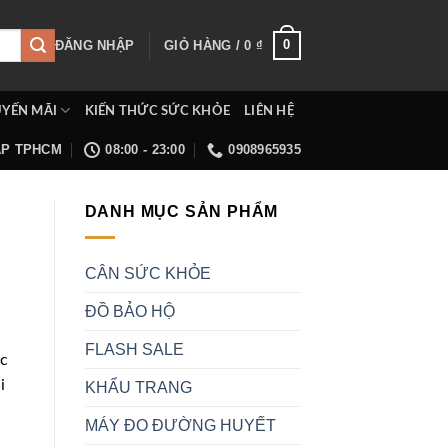
0
ĐĂNG NHẬP
GIỎ HÀNG /
0
₫
YẾN MÃI
KIẾN THỨC SỨC KHỎE
LIÊN HỆ
ẤP TPHCM
08:00 - 23:00
0908965935
DANH MỤC SẢN PHẨM
CÂN SỨC KHỎE
ĐỒ BẢO HỘ
FLASH SALE
ệc
i
KHẨU TRANG
MÁY ĐO ĐƯỜNG HUYẾT