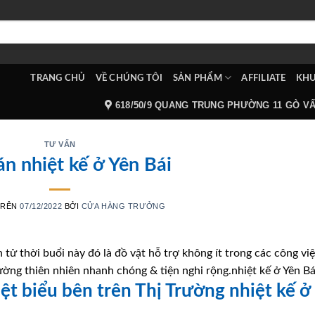
TRANG CHỦ
VỀ CHÚNG TÔI
SẢN PHẨM
AFFILIATE
KHU
618/50/9 QUANG TRUNG PHƯỜNG 11 GÒ V
TƯ VẤN
n nhiệt kế ở Yên Bái
TRÊN
07/12/2022
BỞI
CỬA HÀNG TRƯỞNG
n tử thời buổi này đó là đồ vật hỗ trợ không ít trong các công vi
ường thiên nhiên nhanh chóng & tiện nghi rộng.nhiệt kế ở Yên Bá
iệt biểu bên trên Thị Trường nhiệt kế ở