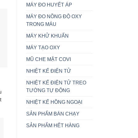
MÁY ĐO HUYẾT ÁP
MÁY ĐO NỒNG ĐỘ OXY
TRONG MÁU
MÁY KHỬ KHUẨN
MÁY TẠO OXY
MŨ CHE MẶT COVI
NHIỆT KẾ ĐIỆN TỬ
NHIỆT KẾ ĐIỆN TỬ TREO
TƯỜNG TỰ ĐỘNG
u
t
NHIỆT KẾ HỒNG NGOẠI
SẢN PHẨM BÁN CHẠY
SẢN PHẨM HẾT HÀNG