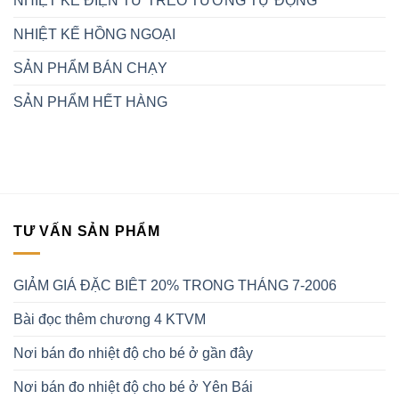
NHIỆT KẾ ĐIỆN TỬ TREO TƯỜNG TỰ ĐỘNG
NHIỆT KẾ HỒNG NGOẠI
SẢN PHẨM BÁN CHẠY
SẢN PHẨM HẾT HÀNG
TƯ VẤN SẢN PHẨM
GIẢM GIÁ ĐẶC BIÊT 20% TRONG THÁNG 7-2006
Bài đọc thêm chương 4 KTVM
Nơi bán đo nhiệt độ cho bé ở gần đây
Nơi bán đo nhiệt độ cho bé ở Yên Bái