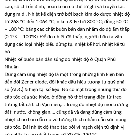
cao, số chỉ ổn định, hoàn toàn có thể từ ghi và truyền tác
dụng ra đi. Nhiệt kế điện trở bởi bạch kim đo được nhiệt độ
từ 263 °C đến 1.064 °C; niken & Fe tới 300 °C; đồng 50 °C
– 180 °C; bằng các chất buôn bán dẫn nhằm đo độ ẩm thấp
(0,1°K – 100°K). Để đo nhiệt độ thấp, người thân ta vận
dụng các loại nhiệt biểu dừng tụ, nhiệt kế hơi, nhiệt kế từ
bỏ.
Nhiệt kế buôn bán dẫn.súng đo nhiệt độ ở Quận Phú
Nhuận
Dùng cảm ứng nhiệt độ là một trong những linh kiện bán
dẫn đội Zener diode, đổi khác dấu hiệu tương tự quý phái
số (ADC) & hiện tại số liệu. Nó có mặt trong những thứ đo
cấp tốc của sức khỏe, ở đồng hồ thời trang điện tử treo
tường tất cả Lịch Vạn niên,… Trong đo nhiệt độ môi trường
đất, nước, không gian,… cũng đã và đang dùng cảm ứng
nhiệt chào bán dẫn có vỏ tương thích nhằm dẫn sức nóng
cấp tốc. Dải nhiệt độ thao tác bởi vì mạch điện tử định vị,
có nghĩa là cao nhất trong cỡ 80 đến 120 °C.