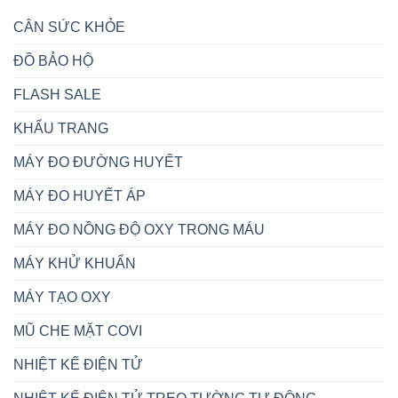
CÂN SỨC KHỎE
ĐỒ BẢO HỘ
FLASH SALE
KHẨU TRANG
MÁY ĐO ĐƯỜNG HUYẾT
MÁY ĐO HUYẾT ÁP
MÁY ĐO NỒNG ĐỘ OXY TRONG MÁU
MÁY KHỬ KHUẨN
MÁY TẠO OXY
MŨ CHE MẶT COVI
NHIỆT KẾ ĐIỆN TỬ