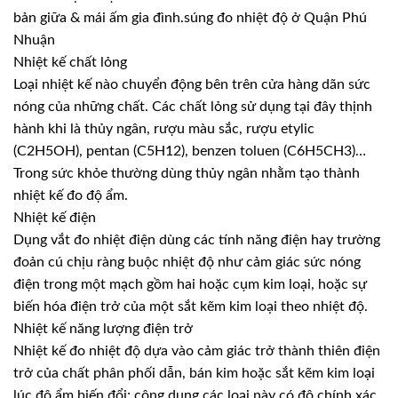
bản giữa & mái ấm gia đình.súng đo nhiệt độ ở Quận Phú
Nhuận
Nhiệt kế chất lỏng
Loại nhiệt kế nào chuyển động bên trên cửa hàng dãn sức
nóng của những chất. Các chất lỏng sử dụng tại đây thịnh
hành khi là thủy ngân, rượu màu sắc, rượu etylic
(C2H5OH), pentan (C5H12), benzen toluen (C6H5CH3)…
Trong sức khỏe thường dùng thủy ngân nhằm tạo thành
nhiệt kế đo độ ẩm.
Nhiệt kế điện
Dụng vắt đo nhiệt điện dùng các tính năng điện hay trường
đoản cú chịu ràng buộc nhiệt độ như cảm giác sức nóng
điện trong một mạch gồm hai hoặc cụm kim loại, hoặc sự
biến hóa điện trở của một sắt kẽm kim loại theo nhiệt độ.
Nhiệt kế năng lượng điện trở
Nhiệt kế đo nhiệt độ dựa vào cảm giác trở thành thiên điện
trở của chất phân phối dẫn, bán kim hoặc sắt kẽm kim loại
lúc độ ẩm biến đổi; công dụng các loại này có độ chính xác