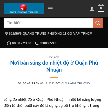
Chuyển
0
đến
nội
Tìm
dung
kiếm:
618/50/9 QUANG TRUNG PHƯỜNG 11 GÒ VẤP TPHCM
08:00 - 23:00
0908965935
TƯ VẤN
Nơi bán súng đo nhiệt độ ở Quận Phú
Nhuận
ĐÃ ĐĂNG TRÊN
07/12/2022
BỞI
CỬA HÀNG TRƯỞNG
súng đo nhiệt độ ở Quận Phú Nhuận. nhiệt kế năng lượng
điện tử thời buổi này đó là dụng cụ bổ trợ không ít trong