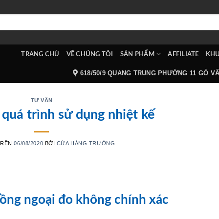
TRANG CHỦ
VỀ CHÚNG TÔI
SẢN PHẨM
AFFILIATE
KHU
618/50/9 QUANG TRUNG PHƯỜNG 11 GÒ V
TƯ VẤN
 quá trình sử dụng nhiệt kế
TRÊN
06/08/2020
BỞI
CỬA HÀNG TRƯỞNG
hồng ngoại đo không chính xác