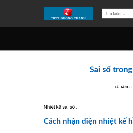
Chuyển
đến
Tìm
kiếm:
nội
dung
Sai số trong
ĐÃ ĐĂNG 
Nhiệt kế sai số .
Cách nhận diện nhiệt kế 