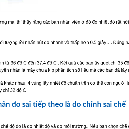
ng mại thì thấy rằng các bạn nhân viên ở đó đo nhiệt độ rất hờ
ối tượng rồi nhấn nút đo nhanh và thấp hơn 0.5 giây…. Đúng h
h từ 36 độ C đến 37.4 độ C . Kết quả các bạn ấy quẹt chỉ 35 đ
uyên nhân là máy chưa kịp phân tích số liệu mà các bạn đã lấy 
à khác nhau. 4 vùng lấy nhiệt độ chuẩn trên cơ thể con người là
ay chỉ 32 độ C
ân đo sai tiếp theo là do chỉnh sai chế
chế độ đo là đo nhiệt độ và đo môi trường.. Nếu bạn chọn chế