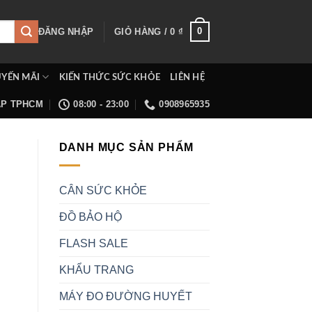
0
ĐĂNG NHẬP
GIỎ HÀNG /
0
₫
YẾN MÃI
KIẾN THỨC SỨC KHỎE
LIÊN HỆ
ẤP TPHCM
08:00 - 23:00
0908965935
DANH MỤC SẢN PHẨM
CÂN SỨC KHỎE
ĐỒ BẢO HỘ
FLASH SALE
KHẨU TRANG
MÁY ĐO ĐƯỜNG HUYẾT