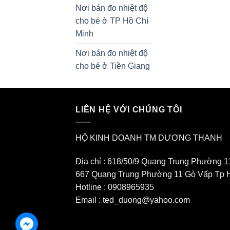
Nơi bán đo nhiệt độ
cho bé ở TP Hồ Chí
Minh
Nơi bán đo nhiệt độ
cho bé ở Tiền Giang
LIÊN HỆ VỚI CHÚNG TÔI
HỘ KINH DOANH TM DƯƠNG THANH
Địa chỉ : 618/50/9 Quang Trung Phường 1
667 Quang Trung Phường 11 Gò Vấp Tp 
Hotline : 0908965935
Email : ted_duong@yahoo.com