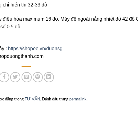
 chỉ hiển thị 32-33 độ
y điều hòa maximum 16 độ. Máy để ngoài nắng nhiệt độ 42 độ 
số 0.5 độ
ây :
https://shopee.vn/duonsg
/shopduongthanh.com
TƯ VẤN
permalink
ợc đăng trong
. Đánh dấu trang
.