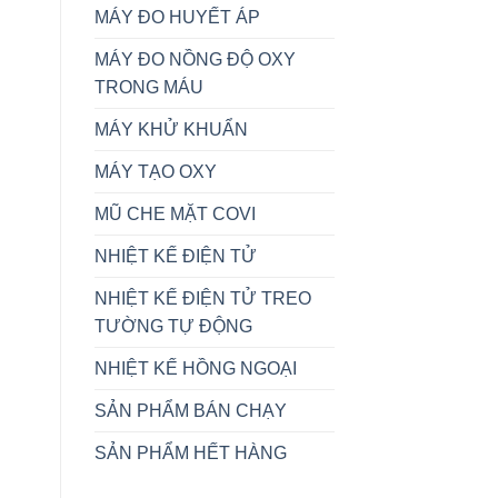
MÁY ĐO HUYẾT ÁP
MÁY ĐO NỒNG ĐỘ OXY
TRONG MÁU
MÁY KHỬ KHUẨN
MÁY TẠO OXY
MŨ CHE MẶT COVI
NHIỆT KẾ ĐIỆN TỬ
NHIỆT KẾ ĐIỆN TỬ TREO
TƯỜNG TỰ ĐỘNG
NHIỆT KẾ HỒNG NGOẠI
SẢN PHẨM BÁN CHẠY
SẢN PHẨM HẾT HÀNG