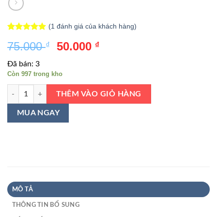
(
1
đánh giá của khách hàng)
1
trên 5
5.00
Giá
Giá
75.000
50.000
₫
₫
dựa trên
đánh giá
gốc
hiện
Đã bán: 3
là:
tại
Còn 997 trong kho
75.000 ₫.
là:
Đồ bảo hộ phòng dịch số lượng
50.000 ₫.
THÊM VÀO GIỎ HÀNG
MUA NGAY
MÔ TẢ
THÔNG TIN BỔ SUNG