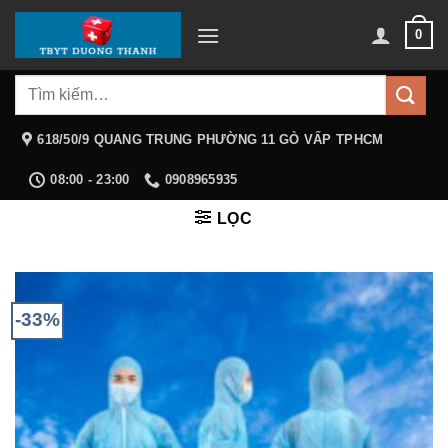
Chuyển
0
đến
nội
Tìm
dung
kiếm:
618/50/9 QUANG TRUNG PHƯỜNG 11 GÒ VẤP TPHCM
08:00 - 23:00
0908965935
LỌC
-33%