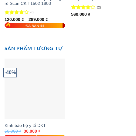
rẻ Scan CK T1502 1803
(2)
(6)
Được
560.000
₫
xếp hạng
Được
Khoảng
120.000
₫
–
289.000
₫
giá:
5
xếp hạng
4.00
ĐÃ BÁN 44
từ
5
4.00
sao
120.000 ₫
sao
đến
289.000 ₫
SẢN PHẨM TƯƠNG TỰ
-40%
Kính bảo hộ y tế DKT
Giá
Giá
50.000
₫
30.000
₫
gốc
hiện