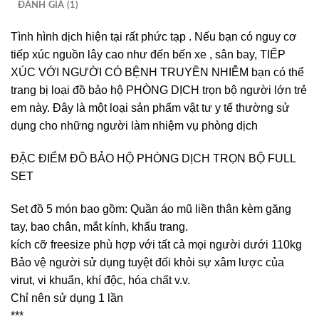
ĐÁNH GIÁ (1)
Tình hình dịch hiện tại rất phức tạp . Nếu bạn có nguy cơ
tiếp xúc nguồn lây cao như đến bến xe , sân bay, TIẾP
XÚC VỚI NGƯỜI CÓ BỆNH TRUYỀN NHIỄM bạn có thể
trang bị loại đồ bảo hộ PHÒNG DỊCH trọn bộ người lớn trẻ
em này. Đây là một loại sản phẩm vật tư y tế thường sử
dụng cho những người làm nhiệm vụ phòng dịch
ĐẬC ĐIỂM ĐỒ BẢO HỘ PHÒNG DỊCH TRỌN BỘ FULL
SET
Set đồ 5 món bao gồm: Quần áo mũ liền thân kèm găng
tay, bao chân, mắt kính, khẩu trang.
kích cỡ freesize phù hợp với tất cả mọi người dưới 110kg
Bảo vệ người sử dụng tuyệt đối khỏi sự xâm lược của
virut, vi khuẩn, khí độc, hóa chất v.v.
Chỉ nên sử dụng 1 lần
***