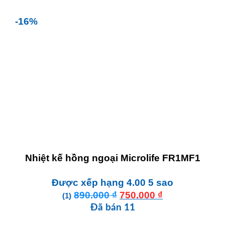
từ
350.000 ₫
-16%
đến
550.000 ₫
Nhiệt kế hồng ngoại Microlife FR1MF1
Được xếp hạng
4.00
5 sao
Giá
Giá
890.000
₫
750.000
₫
(1)
gốc
hiện
Đã bán 11
là:
tại