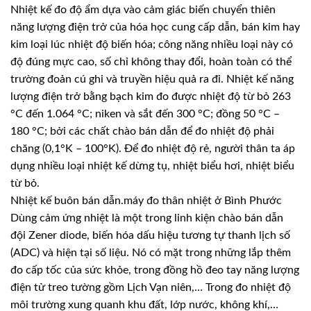
Nhiệt kế đo độ ẩm dựa vào cảm giác biến chuyển thiên
năng lượng điện trở của hóa học cung cấp dẫn, bán kim hay
kim loại lúc nhiệt độ biến hóa; công năng nhiều loại này có
độ đúng mực cao, số chỉ không thay đổi, hoàn toàn có thể
trường đoản cú ghi và truyền hiệu quả ra đi. Nhiệt kế năng
lượng điện trở bằng bạch kim đo được nhiệt độ từ bỏ 263
°C đến 1.064 °C; niken và sắt đến 300 °C; đồng 50 °C –
180 °C; bởi các chất chào bán dẫn để đo nhiệt độ phải
chăng (0,1°K – 100°K). Để đo nhiệt độ rẻ, người thân ta áp
dụng nhiều loại nhiệt kế dừng tụ, nhiệt biểu hơi, nhiệt biểu
từ bỏ.
Nhiệt kế buôn bán dẫn.máy đo thân nhiệt ở Bình Phước
Dùng cảm ứng nhiệt là một trong linh kiện chào bán dẫn
đội Zener diode, biến hóa dấu hiệu tương tự thanh lịch số
(ADC) và hiện tại số liệu. Nó có mặt trong những lắp thêm
đo cấp tốc của sức khỏe, trong đồng hồ đeo tay năng lượng
điện tử treo tường gồm Lịch Vạn niên,… Trong đo nhiệt độ
môi trường xung quanh khu đất, lớp nước, không khí,…