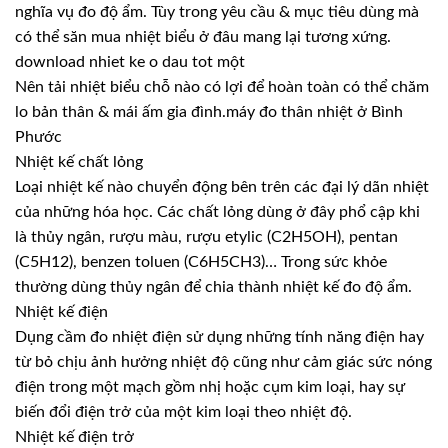
nghĩa vụ đo độ ẩm. Tùy trong yêu cầu & mục tiêu dùng mà
có thể săn mua nhiệt biểu ở đâu mang lại tương xứng.
download nhiet ke o dau tot một
Nên tải nhiệt biểu chỗ nào có lợi để hoàn toàn có thể chăm
lo bản thân & mái ấm gia đình.máy đo thân nhiệt ở Bình
Phước
Nhiệt kế chất lỏng
Loại nhiệt kế nào chuyển động bên trên các đại lý dãn nhiệt
của những hóa học. Các chất lỏng dùng ở đây phổ cập khi
là thủy ngân, rượu màu, rượu etylic (C2H5OH), pentan
(C5H12), benzen toluen (C6H5CH3)… Trong sức khỏe
thường dùng thủy ngân để chia thành nhiệt kế đo độ ẩm.
Nhiệt kế điện
Dụng cầm đo nhiệt điện sử dụng những tính năng điện hay
từ bỏ chịu ảnh hưởng nhiệt độ cũng như cảm giác sức nóng
điện trong một mạch gồm nhị hoặc cụm kim loại, hay sự
biến đổi điện trở của một kim loại theo nhiệt độ.
Nhiệt kế điện trở