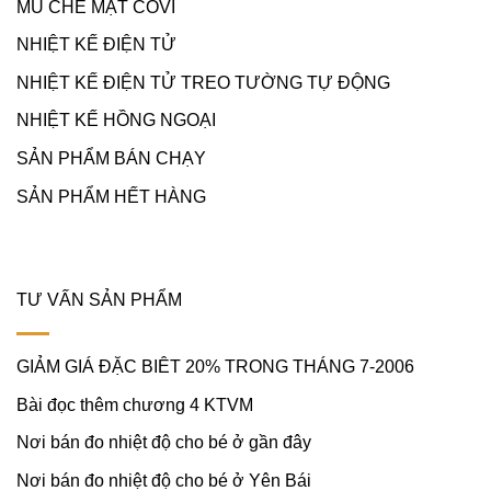
MŨ CHE MẶT COVI
NHIỆT KẾ ĐIỆN TỬ
NHIỆT KẾ ĐIỆN TỬ TREO TƯỜNG TỰ ĐỘNG
NHIỆT KẾ HỒNG NGOẠI
SẢN PHẨM BÁN CHẠY
SẢN PHẨM HẾT HÀNG
TƯ VẤN SẢN PHẨM
GIẢM GIÁ ĐẶC BIÊT 20% TRONG THÁNG 7-2006
Bài đọc thêm chương 4 KTVM
Nơi bán đo nhiệt độ cho bé ở gần đây
Nơi bán đo nhiệt độ cho bé ở Yên Bái