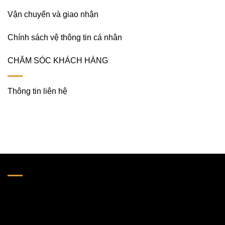
Vận chuyển và giao nhận
Chính sách vệ thông tin cá nhân
CHĂM SÓC KHÁCH HÀNG
Thông tin liên hệ
LIÊN HỆ VỚI CHÚNG TÔI
HỘ KINH DOANH TM DƯƠNG THANH
Địa chỉ : 618/50/9 Quang Trung Phường 11 Gò Vấp. Tp Hồ