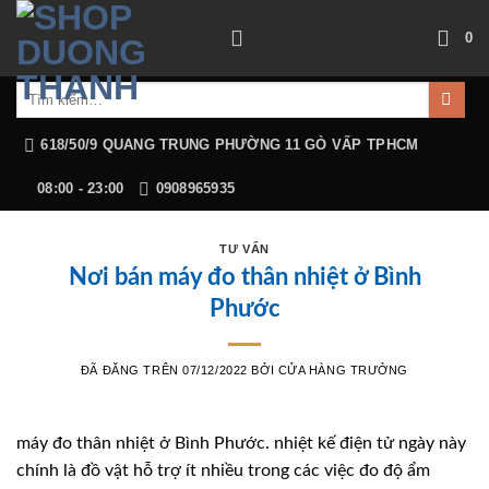
Chuyển
0
đến
nội
Tìm
dung
kiếm:
618/50/9 QUANG TRUNG PHƯỜNG 11 GÒ VẤP TPHCM
08:00 - 23:00
0908965935
TƯ VẤN
Nơi bán máy đo thân nhiệt ở Bình
Phước
ĐÃ ĐĂNG TRÊN
07/12/2022
BỞI
CỬA HÀNG TRƯỞNG
máy đo thân nhiệt ở Bình Phước. nhiệt kế điện tử ngày này
chính là đồ vật hỗ trợ ít nhiều trong các việc đo độ ẩm