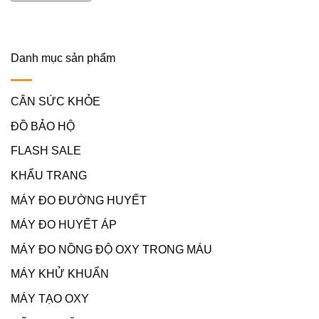
Danh mục sản phẩm
CÂN SỨC KHỎE
ĐỒ BẢO HỘ
FLASH SALE
KHẨU TRANG
MÁY ĐO ĐƯỜNG HUYẾT
MÁY ĐO HUYẾT ÁP
MÁY ĐO NỒNG ĐỘ OXY TRONG MÁU
MÁY KHỬ KHUẨN
MÁY TẠO OXY