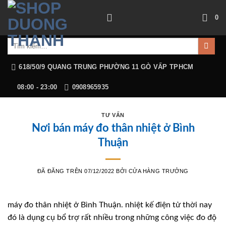
Chuyển
0
đến
nội
Tìm
dung
kiếm:
618/50/9 QUANG TRUNG PHƯỜNG 11 GÒ VẤP TPHCM
08:00 - 23:00
0908965935
TƯ VẤN
Nơi bán máy đo thân nhiệt ở Bình
Thuận
ĐÃ ĐĂNG TRÊN
07/12/2022
BỞI
CỬA HÀNG TRƯỞNG
máy đo thân nhiệt ở Bình Thuận. nhiệt kế điện tử thời nay
đó là dụng cụ bổ trợ rất nhiều trong những công việc đo độ