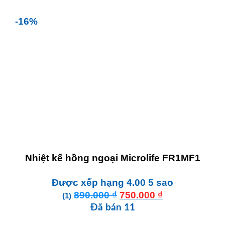
từ
350.000 ₫
-16%
đến
550.000 ₫
Nhiệt kế hồng ngoại Microlife FR1MF1
Được xếp hạng
4.00
5 sao
Giá
Giá
890.000
₫
750.000
₫
(1)
gốc
hiện
Đã bán 11
là:
tại