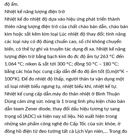
độ ẩm.
Nhiệt kế năng lượng điện trở
Nhiệt kế đo nhiệt độ dựa vào hiệu ứng phát triển thành
thiên năng lượng điện trở của chất chào bán dẫn, chào bán
kim hoặc sắt kẽm kim loại Lúc nhiệt độ thay đổi; tính năng
các loại này có độ đúng chuẩn cao, số chỉ không chuyển
biến, có thể tự ghi và truyền tác dụng đi xa. Nhiệt kế năng
lượng điện trở bằng bạch kim đo đc độ ẩm tự 263 °C đến
1.064 °C; niken & sắt tới 300 °C; đồng 50 °C – 180 °C;
bằng các hóa học cung cấp dẫn để đo độ ẩm tốt (0,một°K –
100°K). Để đo nhiệt độ thấp, người thân ta vận dụng một
số loại nhiệt biểu ngưng tụ, nhiệt biểu khí, nhiệt kế tự.
Nhiệt kế cung cấp dẫn.máy đo thân nhiệt ở Bình Thuận
Dùng cảm ứng sức nóng là 1 trong linh phụ kiện chào bán
dẫn team Zener diode, thay đổi dấu hiệu tương tự sang
trọng số (ADC) và hiện nay số liệu. Nó xuất hiện trong
những sản phẩm công nghệ đo Cấp Tốc của sức khỏe, ở
đồng hồ điện tử đeo tường tất cả Lịch Vạn niên,… Trong đo