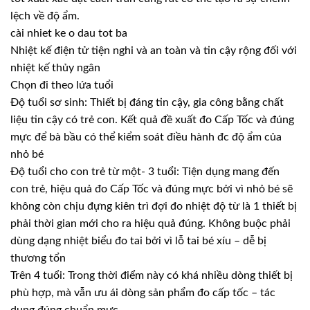
lệch về độ ẩm.
cài nhiet ke o dau tot ba
Nhiệt kế điện tử tiện nghi và an toàn và tin cậy rộng đối với
nhiệt kế thủy ngân
Chọn đi theo lứa tuổi
Độ tuổi sơ sinh: Thiết bị đáng tin cậy, gia công bằng chất
liệu tin cậy có trẻ con. Kết quả đề xuất đo Cấp Tốc và đúng
mực để bà bầu có thể kiểm soát điều hành đc độ ẩm của
nhỏ bé
Độ tuổi cho con trẻ từ một- 3 tuổi: Tiện dụng mang đến
con trẻ, hiệu quả đo Cấp Tốc và đúng mực bởi vì nhỏ bé sẽ
không còn chịu đựng kiên trì đợi đo nhiệt độ từ là 1 thiết bị
phải thời gian mới cho ra hiệu quả đúng. Không buộc phải
dùng dạng nhiệt biểu đo tai bởi vì lỗ tai bé xíu – dễ bị
thương tổn
Trên 4 tuổi: Trong thời điểm này có khá nhiều dòng thiết bị
phù hợp, mà vẫn ưu ái dòng sản phẩm đo cấp tốc – tác
dụng đúng chuẩn mực.