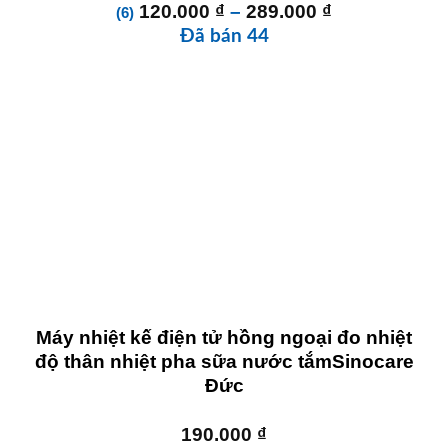
Khoảng
120.000
₫
–
289.000
₫
(6)
giá:
Đã bán 44
từ
120.000 ₫
đến
289.000 ₫
Máy nhiệt kế điện tử hồng ngoại đo nhiệt
độ thân nhiệt pha sữa nước tắmSinocare
Đức
190.000
₫