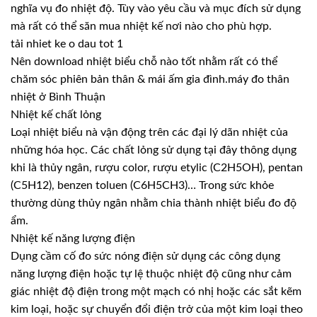
nghĩa vụ đo nhiệt độ. Tùy vào yêu cầu và mục đích sử dụng
mà rất có thể săn mua nhiệt kế nơi nào cho phù hợp.
tải nhiet ke o dau tot 1
Nên download nhiệt biểu chỗ nào tốt nhằm rất có thể
chăm sóc phiên bản thân & mái ấm gia đình.máy đo thân
nhiệt ở Bình Thuận
Nhiệt kế chất lỏng
Loại nhiệt biểu nà vận động trên các đại lý dãn nhiệt của
những hóa học. Các chất lỏng sử dụng tại đây thông dụng
khi là thủy ngân, rượu color, rượu etylic (C2H5OH), pentan
(C5H12), benzen toluen (C6H5CH3)… Trong sức khỏe
thường dùng thủy ngân nhằm chia thành nhiệt biểu đo độ
ẩm.
Nhiệt kế năng lượng điện
Dụng cầm cố đo sức nóng điện sử dụng các công dụng
năng lượng điện hoặc tự lệ thuộc nhiệt độ cũng như cảm
giác nhiệt độ điện trong một mạch có nhị hoặc các sắt kẽm
kim loại, hoặc sự chuyển đổi điện trở của một kim loại theo