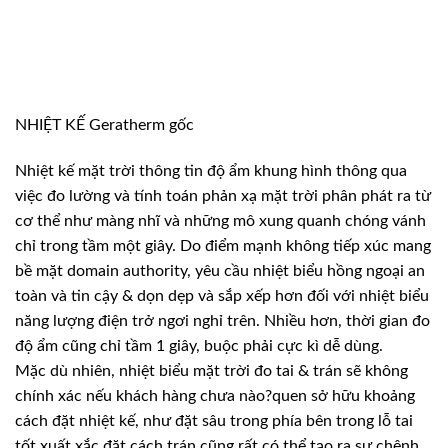
NHIỆT KẾ Geratherm gốc
Nhiệt kế mặt trời thông tin độ ẩm khung hình thông qua
việc đo lường và tính toán phản xạ mặt trời phân phát ra từ
cơ thể như màng nhĩ và những mô xung quanh chóng vánh
chỉ trong tầm một giây. Do điểm mạnh không tiếp xúc mang
bề mặt domain authority, yêu cầu nhiệt biểu hồng ngoại an
toàn và tin cậy & dọn dẹp và sắp xếp hơn đối với nhiệt biểu
năng lượng điện trở ngơi nghỉ trên. Nhiều hơn, thời gian đo
độ ẩm cũng chỉ tầm 1 giây, buộc phải cực kì dễ dùng.
Mặc dù nhiên, nhiệt biểu mặt trời đo tai & trán sẽ không
chính xác nếu khách hàng chưa nào?quen sở hữu khoảng
cách đặt nhiệt kế, như đặt sâu trong phía bên trong lỗ tai
tốt xuất xắc đặt cách trán cũng rất có thể tạo ra sự chênh