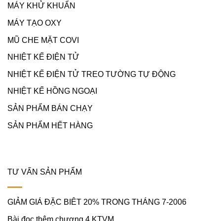
MÁY KHỬ KHUẨN
MÁY TẠO OXY
MŨ CHE MẶT COVI
NHIỆT KẾ ĐIỆN TỬ
NHIỆT KẾ ĐIỆN TỬ TREO TƯỜNG TỰ ĐỘNG
NHIỆT KẾ HỒNG NGOẠI
SẢN PHẨM BÁN CHẠY
SẢN PHẨM HẾT HÀNG
TƯ VẤN SẢN PHẨM
GIẢM GIÁ ĐẶC BIÊT 20% TRONG THÁNG 7-2006
Bài đọc thêm chương 4 KTVM