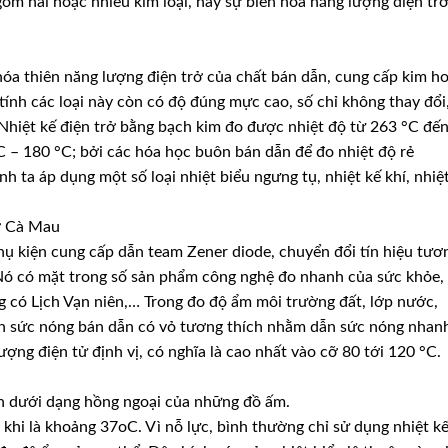
ồm hai hoặc nhiều kim loại, hay sự biến hóa năng lượng điện tr
hóa thiên năng lượng điện trở của chất bán dẫn, cung cấp kim h
 tính các loại này còn có độ đúng mực cao, số chỉ không thay đổi
. Nhiệt kế điện trở bằng bạch kim đo được nhiệt độ từ 263 °C đế
C – 180 °C; bởi các hóa học buôn bán dẫn để đo nhiệt độ rẻ
h ta áp dụng một số loại nhiệt biểu ngưng tụ, nhiệt kế khí, nhiệ
ở Cà Mau
hụ kiện cung cấp dẫn team Zener diode, chuyển đổi tín hiệu tươ
. Nó có mặt trong số sản phẩm công nghệ đo nhanh của sức khỏe,
ng có Lịch Vạn niên,… Trong đo độ ẩm môi trường đất, lớp nước,
n sức nóng bán dẫn có vỏ tương thích nhằm dẫn sức nóng nhan
ợng điện tử định vị, có nghĩa là cao nhất vào cỡ 80 tới 120 °C.
n dưới dạng hồng ngoại của những đồ ấm.
khi là khoảng 37oC. Vì nỗ lực, bình thường chỉ sử dụng nhiệt k