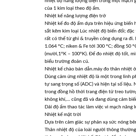
nhiệt độ năng lượng điện trong một mạch g
của 1 kim loại theo độ ẩm.
Nhiệt kế năng lượng điện trở
Nhiệt kế đo độ ẩm dựa trên hiệu ứng biến 
sắt kẽm kim loại Lúc nhiệt độ biến đổi; đặc
rất có thể từ ghi & truyền công dụng ra đi
1.064 °C; niken & Fe tới 300 °C; đồng 50 °
(mười,1°K – 100°K). Để đo nhiệt độ tốt, mìn
biểu trường đoản cú.
Nhiệt kế chào bán dẫn.máy đo thân nhiệt 
Dùng cảm ứng nhiệt độ là một trong linh p
tự sang trọng số (ADC) và hiện tại số liệu
trong đồng hồ thời trang điện tử treo tườ
không khí,… cũng đã và đang dùng cảm biế
Dải độ ẩm thao tác làm việc vì mạch năng lư
Nhiệt kế mặt trời
Dựa trên cảm giác sự phản xạ sức nóng bê
Thân nhiệt độ của loài người thông thường 