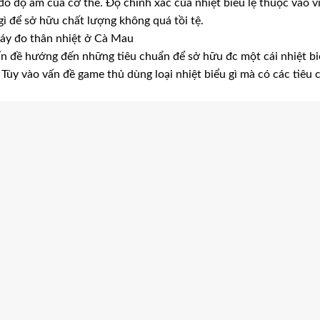
đo độ ẩm của cơ thể. Độ chính xác của nhiệt biểu lệ thuộc vào v
ì để sở hữu chất lượng không quá tồi tệ.
.máy đo thân nhiệt ở Cà Mau
vấn đề hướng đến những tiêu chuẩn để sở hữu đc một cái nhiệt b
Tùy vào vấn đề game thủ dùng loại nhiệt biểu gì mà có các tiêu c