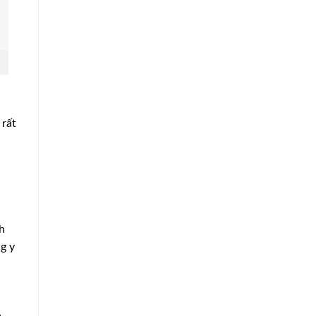
 rất
h
g y