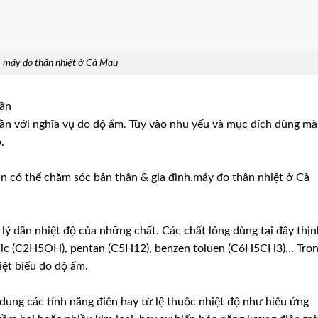
máy đo thân nhiệt ở Cà Mau
hần
phần với nghĩa vụ đo độ ẩm. Tùy vào nhu yếu và mục đích dùng mà
.
àn có thể chăm sóc bản thân & gia đình.máy đo thân nhiệt ở Cà
 lý dãn nhiệt độ của những chất. Các chất lỏng dùng tại đây thịn
ylic (C2H5OH), pentan (C5H12), benzen toluen (C6H5CH3)… Tron
ệt biểu đo độ ẩm.
dụng các tính năng điện hay từ lệ thuộc nhiệt độ như hiệu ứng