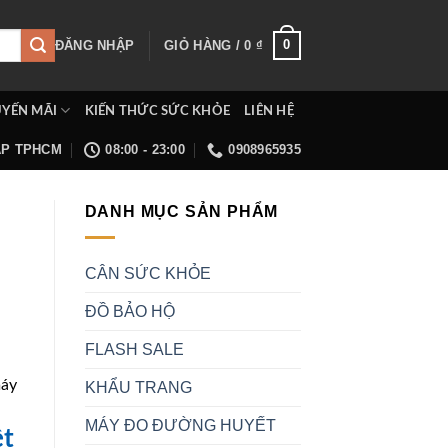
0
ĐĂNG NHẬP
GIỎ HÀNG /
0
₫
YẾN MÃI
KIẾN THỨC SỨC KHỎE
LIÊN HỆ
ẤP TPHCM
08:00 - 23:00
0908965935
DANH MỤC SẢN PHẨM
CÂN SỨC KHỎE
ĐỒ BẢO HỘ
FLASH SALE
máy
KHẨU TRANG
MÁY ĐO ĐƯỜNG HUYẾT
ệt