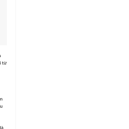
ộ
i từ
an
ểu
là