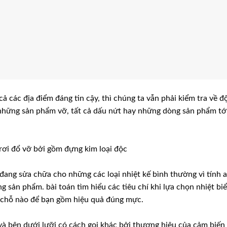
cả các địa điểm đáng tin cậy, thì chúng ta vẫn phải kiểm tra về đ
những sản phẩm vỡ, tất cả dấu nứt hay những dòng sản phẩm tớ
rơi đổ vỡ bởi gồm đựng kim loại độc
đang sửa chữa cho những các loại nhiệt kế bình thường vì tính 
g sản phẩm. bài toán tìm hiểu các tiêu chí khi lựa chọn nhiệt bi
ế chỗ nào để bạn gồm hiệu quả đúng mực.
và bên dưới lưỡi có cách gọi khác bởi thương hiệu của cảm biến 