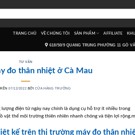
TRANG CHỦ
VỀ CHÚNG TÔI
SẢN PHẨM
AFFILIATE
KHU
618/50/9 QUANG TRUNG PHƯỜNG 11 GÒ V
TƯ VẤN
y đo thân nhiệt ở Cà Mau
TRÊN
07/12/2022
BỞI
CỬA HÀNG TRƯỞNG
lượng điện tử ngày nay chính là dụng cụ hỗ trợ ít nhiều trong
ồ vật thể môi trường thiên nhiên nhanh chóng và tiện lợi rộng.
iệt kế trên thị trường máy đo thân nhi