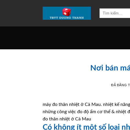
Chuyển
đến
Tìm
kiếm:
nội
dung
Nơi bán má
ĐÃ ĐĂNG 
máy đo thân nhiệt ở Cà Mau. nhiệt kế năng 
những công việc đo độ ẩm cơ thể & nhiệt đ
đo thân nhiệt ở Cà Mau
Có không ít một số loại nh