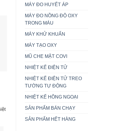
MÁY ĐO HUYẾT ÁP
MÁY ĐO NỒNG ĐỘ OXY
TRONG MÁU
MÁY KHỬ KHUẨN
MÁY TẠO OXY
MŨ CHE MẶT COVI
NHIỆT KẾ ĐIỆN TỬ
NHIỆT KẾ ĐIỆN TỬ TREO
TƯỜNG TỰ ĐỘNG
NHIỆT KẾ HỒNG NGOẠI
SẢN PHẨM BÁN CHẠY
iệt
SẢN PHẨM HẾT HÀNG