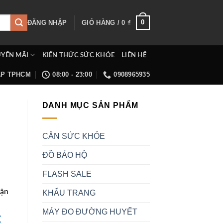
0
ĐĂNG NHẬP
GIỎ HÀNG /
0
₫
YẾN MÃI
KIẾN THỨC SỨC KHỎE
LIÊN HỆ
ẤP TPHCM
08:00 - 23:00
0908965935
DANH MỤC SẢN PHẨM
CÂN SỨC KHỎE
ĐỒ BẢO HỘ
FLASH SALE
uận
KHẨU TRANG
MÁY ĐO ĐƯỜNG HUYẾT
g