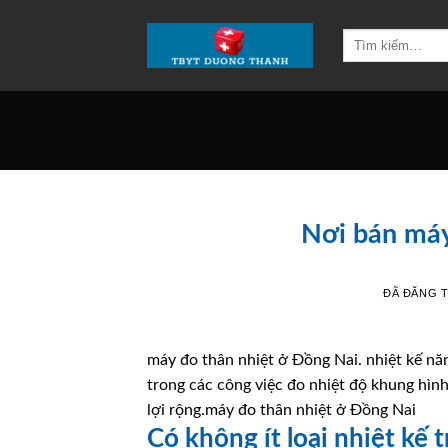
Chuyển
đến
Tìm
kiếm:
nội
dung
Nơi bán máy
ĐÃ ĐĂNG 
máy đo thân nhiệt ở Đồng Nai. nhiệt kế năn
trong các công việc đo nhiệt độ khung hìn
lợi rộng.máy đo thân nhiệt ở Đồng Nai
Có không ít loại nhiệt kế