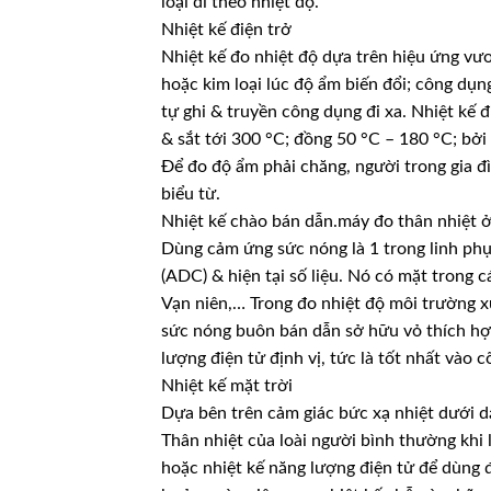
loại đi theo nhiệt độ.
Nhiệt kế điện trở
Nhiệt kế đo nhiệt độ dựa trên hiệu ứng vươ
hoặc kim loại lúc độ ẩm biến đổi; công dụn
tự ghi & truyền công dụng đi xa. Nhiệt kế 
& sắt tới 300 °C; đồng 50 °C – 180 °C; bở
Để đo độ ẩm phải chăng, người trong gia đìn
biểu từ.
Nhiệt kế chào bán dẫn.máy đo thân nhiệt 
Dùng cảm ứng sức nóng là 1 trong linh phụ 
(ADC) & hiện tại số liệu. Nó có mặt trong c
Vạn niên,… Trong đo nhiệt độ môi trường 
sức nóng buôn bán dẫn sở hữu vỏ thích hợ
lượng điện tử định vị, tức là tốt nhất vào c
Nhiệt kế mặt trời
Dựa bên trên cảm giác bức xạ nhiệt dưới d
Thân nhiệt của loài người bình thường khi 
hoặc nhiệt kế năng lượng điện tử để dùng