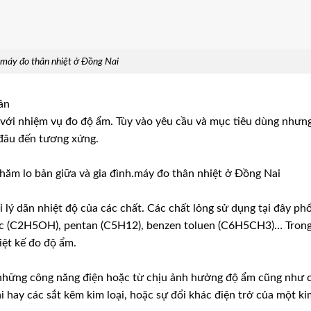
máy đo thân nhiệt ở Đồng Nai
hần
n với nhiệm vụ đo độ ẩm. Tùy vào yêu cầu và mục tiêu dùng nhưn
 đâu đến tương xứng.
 chăm lo bản giữa và gia đình.máy đo thân nhiệt ở Đồng Nai
i lý dãn nhiệt độ của các chất. Các chất lỏng sử dụng tại đây ph
ylic (C2H5OH), pentan (C5H12), benzen toluen (C6H5CH3)… Trong
ệt kế đo độ ẩm.
những công năng điện hoặc từ chịu ảnh hưởng độ ẩm cũng như
 hay các sắt kẽm kim loại, hoặc sự đổi khác điện trở của một ki