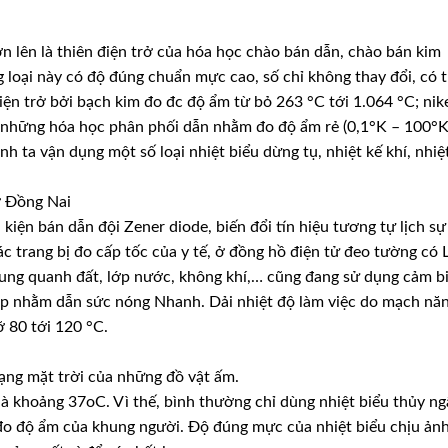
n lên là thiên điện trở của hóa học chào bán dẫn, chào bán kim
g loại này có độ đúng chuẩn mực cao, số chỉ không thay đổi, có 
điện trở bởi bạch kim đo đc độ ẩm từ bỏ 263 °C tới 1.064 °C; nik
i những hóa học phân phối dẫn nhằm đo độ ẩm rẻ (0,1°K – 100°K
h ta vận dụng một số loại nhiệt biểu dừng tụ, nhiệt kế khí, nhiệ
ở Đồng Nai
kiện bán dẫn đội Zener diode, biến đổi tín hiệu tương tự lịch sự
ác trang bị đo cấp tốc của y tế, ở đồng hồ điện tử đeo tường có 
xung quanh đất, lớp nước, không khí,… cũng đang sử dụng cảm b
p nhằm dẫn sức nóng Nhanh. Dải nhiệt độ làm việc do mạch nă
ỡ 80 tới 120 °C.
ạng mặt trời của những đồ vật ấm.
là khoảng 37oC. Vì thế, bình thường chỉ dùng nhiệt biểu thủy n
 đo độ ẩm của khung người. Độ đúng mực của nhiệt biểu chịu ản