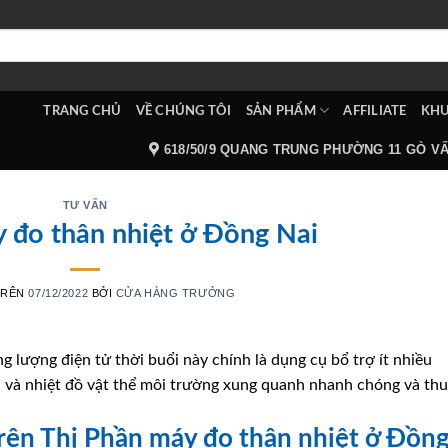
TRANG CHỦ
VỀ CHÚNG TÔI
SẢN PHẨM
AFFILIATE
KHU
618/50/9 QUANG TRUNG PHƯỜNG 11 GÒ V
TƯ VẤN
 đo thân nhiệt ở Đồng Nai
TRÊN
07/12/2022
BỞI
CỬA HÀNG TRƯỞNG
g lượng điện tử thời buổi này chính là dụng cụ bổ trợ ít nhiều
h và nhiệt đồ vật thể môi trường xung quanh nhanh chóng và th
 trên Thị Phần máy đo thân nhiệt ở Đồn