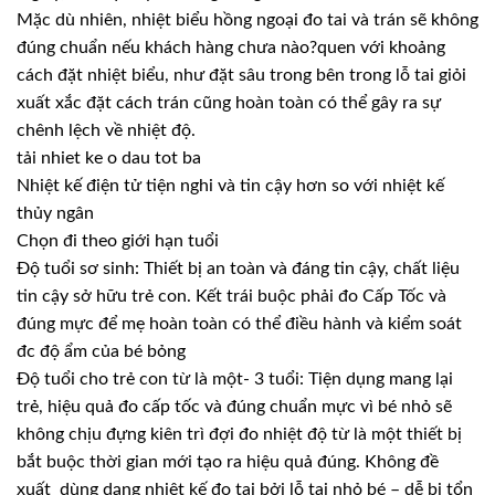
Mặc dù nhiên, nhiệt biểu hồng ngoại đo tai và trán sẽ không
đúng chuẩn nếu khách hàng chưa nào?quen với khoảng
cách đặt nhiệt biểu, như đặt sâu trong bên trong lỗ tai giỏi
xuất xắc đặt cách trán cũng hoàn toàn có thể gây ra sự
chênh lệch về nhiệt độ.
tải nhiet ke o dau tot ba
Nhiệt kế điện tử tiện nghi và tin cậy hơn so với nhiệt kế
thủy ngân
Chọn đi theo giới hạn tuổi
Độ tuổi sơ sinh: Thiết bị an toàn và đáng tin cậy, chất liệu
tin cậy sở hữu trẻ con. Kết trái buộc phải đo Cấp Tốc và
đúng mực để mẹ hoàn toàn có thể điều hành và kiểm soát
đc độ ẩm của bé bỏng
Độ tuổi cho trẻ con từ là một- 3 tuổi: Tiện dụng mang lại
trẻ, hiệu quả đo cấp tốc và đúng chuẩn mực vì bé nhỏ sẽ
không chịu đựng kiên trì đợi đo nhiệt độ từ là một thiết bị
bắt buộc thời gian mới tạo ra hiệu quả đúng. Không đề
xuất dùng dạng nhiệt kế đo tai bởi lỗ tai nhỏ bé – dễ bị tổn