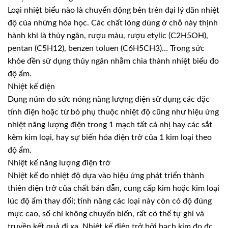
Loại nhiệt biểu nào là chuyển động bên trên đại lý dãn nhiệt
độ của những hóa học. Các chất lỏng dùng ở chỗ này thịnh
hành khi là thủy ngân, rượu màu, rượu etylic (C2H5OH),
pentan (C5H12), benzen toluen (C6H5CH3)… Trong sức
khỏe đền sử dụng thủy ngân nhằm chia thành nhiệt biểu đo
độ ẩm.
Nhiệt kế điện
Dụng núm đo sức nóng năng lượng điện sử dụng các đặc
tính điện hoặc từ bỏ phụ thuộc nhiệt độ cũng như hiệu ứng
nhiệt năng lượng điện trong 1 mạch tất cả nhị hay các sắt
kẽm kim loại, hay sự biến hóa điện trở của 1 kim loại theo
độ ẩm.
Nhiệt kế năng lượng điện trở
Nhiệt kế đo nhiệt độ dựa vào hiệu ứng phát triển thành
thiên điện trở của chất bán dẫn, cung cấp kim hoặc kim loại
lúc độ ẩm thay đổi; tính năng các loại này còn có độ đúng
mực cao, số chỉ không chuyển biến, rất có thể tự ghi và
truyền kết quả đi xa. Nhiệt kế điện trở bởi bạch kim đo đc