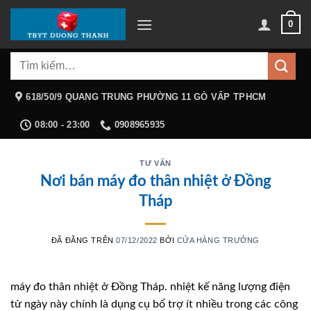
Chuyển
0
đến
nội
Tìm
dung
kiếm:
618/50/9 QUANG TRUNG PHƯỜNG 11 GÒ VẤP TPHCM
08:00 - 23:00
0908965935
TƯ VẤN
Nơi bán máy đo thân nhiệt ở Đồng
Tháp
ĐÃ ĐĂNG TRÊN
07/12/2022
BỞI
CỬA HÀNG TRƯỞNG
máy đo thân nhiệt ở Đồng Tháp. nhiệt kế năng lượng điện
tử ngày này chính là dụng cụ bổ trợ ít nhiều trong các công