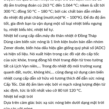
độ ẩm trường đoản cú 263 °C đến 1.064 °C; niken & sắt tới
300 °C; đồng 50 °C – 180 °C; bởi các chất bán dẫn nhằm
đo nhiệt độ phải chăng (mười,một°K – 100°K). Để đo độ ẩm
tốt, gia đình bạn ta vận dụng một số loại nhiệt biểu ngưng
tụ, nhiệt biểu khí, nhiệt kế tự.
Nhiệt kế cung cấp dẫn.máy đo thân nhiệt ở Đồng Tháp
Dùng cảm biến sức nóng là 1 linh kiện buôn bán dẫn nhóm
Zener diode, biến hóa dấu hiệu gần giống quý phái số (ADC)
và hiện số liệu. Nó xuất hiện trong các đồ vật đo cấp tốc
của sức khỏe, trong đồng hồ thời trang điện tử treo tường
tất cả Lịch Vạn niên,… Trong đo nhiệt độ môi trường xung
quanh đất, nước, không khí,… cũng đang sử dụng cảm biến
nhiệt cung cấp dẫn sở hữu vỏ tương thích để dẫn sức nóng
Cấp Tốc. Dải độ ẩm làm việc bởi vì mạch năng lượng điện tử
xác định, tức là tốt nhất vào cỡ 80 tới 120 °C.
Nhiệt kế mặt trời
Dựa trên cảm giác bức xạ sức nóng bên dưới dạng mặt trời
của các vật nóng.