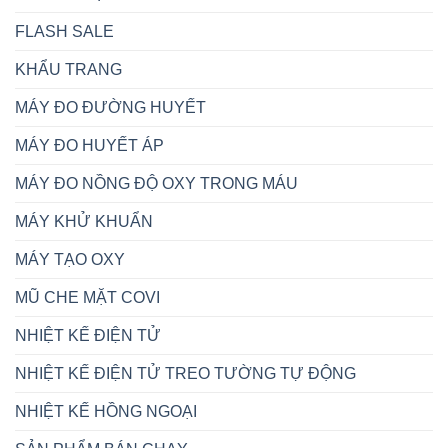
FLASH SALE
KHẨU TRANG
MÁY ĐO ĐƯỜNG HUYẾT
MÁY ĐO HUYẾT ÁP
MÁY ĐO NỒNG ĐỘ OXY TRONG MÁU
MÁY KHỬ KHUẨN
MÁY TẠO OXY
MŨ CHE MẶT COVI
NHIỆT KẾ ĐIỆN TỬ
NHIỆT KẾ ĐIỆN TỬ TREO TƯỜNG TỰ ĐỘNG
NHIỆT KẾ HỒNG NGOẠI