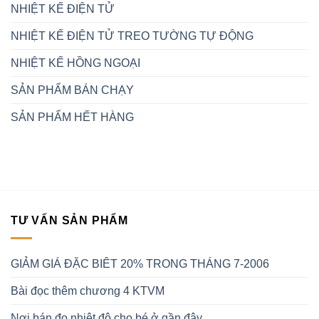
NHIỆT KẾ ĐIỆN TỬ
NHIỆT KẾ ĐIỆN TỬ TREO TƯỜNG TỰ ĐỘNG
NHIỆT KẾ HỒNG NGOẠI
SẢN PHẨM BÁN CHẠY
SẢN PHẨM HẾT HÀNG
TƯ VẤN SẢN PHẨM
GIẢM GIÁ ĐẶC BIÊT 20% TRONG THÁNG 7-2006
Bài đọc thêm chương 4 KTVM
Nơi bán đo nhiệt độ cho bé ở gần đây