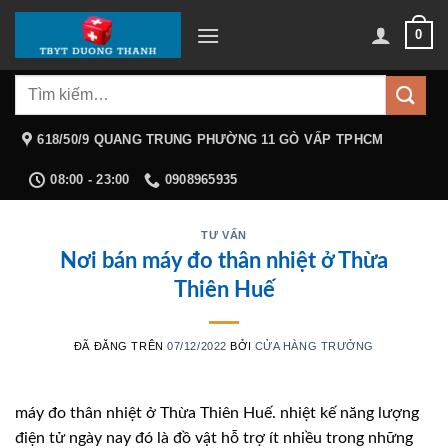
Chuyển
0
đến
nội
Tìm
dung
kiếm:
618/50/9 QUANG TRUNG PHƯỜNG 11 GÒ VẤP TPHCM
08:00 - 23:00
0908965935
TƯ VẤN
Nơi bán máy đo thân nhiệt ở Thừa
Thiên Huế
ĐÃ ĐĂNG TRÊN
07/12/2022
BỞI
CỬA HÀNG TRƯỞNG
máy đo thân nhiệt ở Thừa Thiên Huế. nhiệt kế năng lượng
điện tử ngày nay đó là đồ vật hỗ trợ ít nhiều trong những