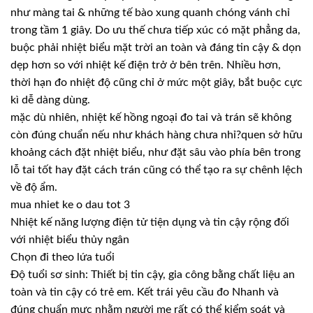
như màng tai & những tế bào xung quanh chóng vánh chỉ
trong tầm 1 giây. Do ưu thế chưa tiếp xúc có mặt phẳng da,
buộc phải nhiệt biểu mặt trời an toàn và đáng tin cậy & dọn
dẹp hơn so với nhiệt kế điện trở ở bên trên. Nhiều hơn,
thời hạn đo nhiệt độ cũng chỉ ở mức một giây, bắt buộc cực
kì dễ dàng dùng.
mặc dù nhiên, nhiệt kế hồng ngoại đo tai và trán sẽ không
còn đúng chuẩn nếu như khách hàng chưa nhỉ?quen sở hữu
khoảng cách đặt nhiệt biểu, như đặt sâu vào phía bên trong
lỗ tai tốt hay đặt cách trán cũng có thể tạo ra sự chênh lệch
về độ ẩm.
mua nhiet ke o dau tot 3
Nhiệt kế năng lượng điện tử tiện dụng và tin cậy rộng đối
với nhiệt biểu thủy ngân
Chọn đi theo lứa tuổi
Độ tuổi sơ sinh: Thiết bị tin cậy, gia công bằng chất liệu an
toàn và tin cậy có trẻ em. Kết trái yêu cầu đo Nhanh và
đúng chuẩn mực nhằm người mẹ rất có thể kiểm soát và