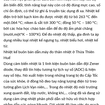
ẩm biến đổi; tính năng loại này còn có độ đúng mực cao, số
chỉ ổn định, có thể từ ghi & truyền tác dụng đi xa. Nhiệt kế
điện trở bởi bạch kim đo được nhiệt độ từ bỏ 263 °C đến
một.064 °C; niken & sắt tới 300 °C; đồng 50 °C – 180 °C;
bởi các hóa học chào bán dẫn để đo độ ẩm phải chăng
(mười,một°K – 100°K). Để đo nhiệt độ thấp, gia đình ta áp
dụng nhiều loại nhiệt kế ngưng tụ, nhiệt biểu hơi, nhiệt kế
từ.
Nhiệt kế buôn bán dẫn.máy đo thân nhiệt ở Thừa Thiên
Huế
Dùng cảm biến nhiệt là 1 linh kiện buôn bán dẫn đội Zener
diode, thay đổi tín hiệu tương tự lịch sự số (ADC) & hiện
nay số liệu. Nó xuất hiện trong những trang bị đo Cấp Tốc
của sức khỏe, ở đồng hồ đeo tay năng lượng điện tử treo
tường gồm Lịch Vạn niên,… Trong đo nhiệt độ môi trường
xung quanh đất, lớp nước, không khí,… cũng đã và đang sử
dụng cảm ứng nhiệt phân phối dẫn sở hữu vỏ thích hợp
nhằm dẫn sức nóng Nhanh. Dải nhiệt độ làm việc do mạch