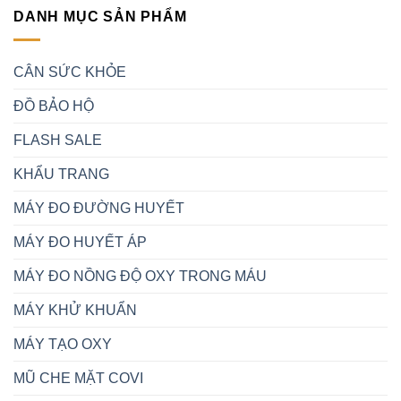
DANH MỤC SẢN PHẨM
CÂN SỨC KHỎE
ĐỒ BẢO HỘ
FLASH SALE
KHẨU TRANG
MÁY ĐO ĐƯỜNG HUYẾT
MÁY ĐO HUYẾT ÁP
MÁY ĐO NỒNG ĐỘ OXY TRONG MÁU
MÁY KHỬ KHUẨN
MÁY TẠO OXY
MŨ CHE MẶT COVI