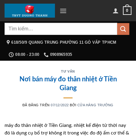
Chuyển
0
đến
nội
Tìm
dung
kiếm:
618/50/9 QUANG TRUNG PHƯỜNG 11 GÒ VẤP TPHCM
08:00 - 23:00
0908965935
TƯ VẤN
Nơi bán máy đo thân nhiệt ở Tiền
Giang
ĐÃ ĐĂNG TRÊN
07/12/2022
BỞI
CỬA HÀNG TRƯỞNG
máy đo thân nhiệt ở Tiền Giang. nhiệt kế điện tử thời nay
đó là dụng cụ bổ trợ không ít trong việc đo độ ẩm cơ thể &