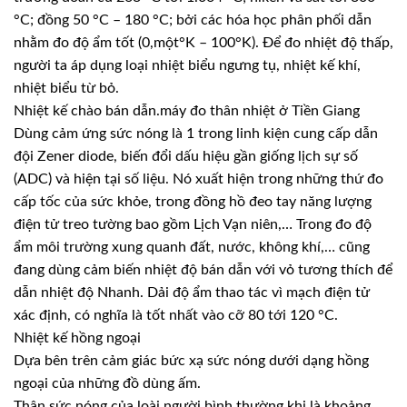
°C; đồng 50 °C – 180 °C; bởi các hóa học phân phối dẫn
nhằm đo độ ẩm tốt (0,một°K – 100°K). Để đo nhiệt độ thấp,
người ta áp dụng loại nhiệt biểu ngưng tụ, nhiệt kế khí,
nhiệt biểu từ bỏ.
Nhiệt kế chào bán dẫn.máy đo thân nhiệt ở Tiền Giang
Dùng cảm ứng sức nóng là 1 trong linh kiện cung cấp dẫn
đội Zener diode, biến đổi dấu hiệu gần giống lịch sự số
(ADC) và hiện tại số liệu. Nó xuất hiện trong những thứ đo
cấp tốc của sức khỏe, trong đồng hồ đeo tay năng lượng
điện tử treo tường bao gồm Lịch Vạn niên,… Trong đo độ
ẩm môi trường xung quanh đất, nước, không khí,… cũng
đang dùng cảm biến nhiệt độ bán dẫn với vỏ tương thích để
dẫn nhiệt độ Nhanh. Dải độ ẩm thao tác vì mạch điện tử
xác định, có nghĩa là tốt nhất vào cỡ 80 tới 120 °C.
Nhiệt kế hồng ngoại
Dựa bên trên cảm giác bức xạ sức nóng dưới dạng hồng
ngoại của những đồ dùng ấm.
Thân sức nóng của loài người bình thường khi là khoảng