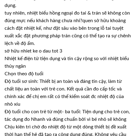
dụng.
tuy nhiên, nhiệt biểu hồng ngoại đo tai & trán sẽ không còn
đúng mực nếu khách hàng chưa nhỉ?quen sở hữu khoảng
cách đặt nhiệt kế, như đặt sâu vào bên trong lỗ tai tuyệt
xuất xắc đặt phương pháp trán cũng có thể tạo ra sự chênh
lệch về độ ẩm.
sở hữu nhiet ke o dau tot 3
Nhiệt kế điện tử tiện dụng và tin cậy rộng so với nhiệt biểu
thủy ngân
Chọn theo độ tuổi
Độ tuổi sơ sinh: Thiết bị an toàn và đáng tin cậy, làm từ
chất liệu an toàn với trẻ con. Kết quả cần đo cấp tốc và
chính xác để chị em rất có thể kiểm soát đc nhiệt độ của
nhỏ xíu
Độ tuổi cho con trẻ từ một- ba tuổi: Tiện dụng cho trẻ con,
tác dụng đo Nhanh và đúng chuẩn bởi vì bé nhỏ sẽ không
Chịu kiên trì chờ đo nhiệt độ từ một dòng thiết bị đề xuất
thời hạn thế hệ đã tạo ra công dụng đúng. Không yêu cầu