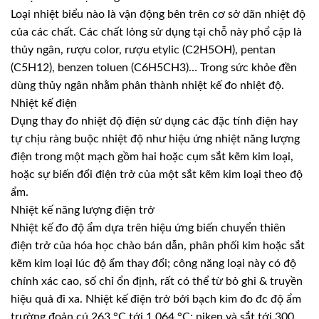
Loại nhiệt biểu nào là vận động bên trên cơ sở dãn nhiệt độ
của các chất. Các chất lỏng sử dụng tại chỗ này phổ cập là
thủy ngân, rượu color, rượu etylic (C2H5OH), pentan
(C5H12), benzen toluen (C6H5CH3)… Trong sức khỏe đền
dùng thủy ngân nhằm phân thành nhiệt kế đo nhiệt độ.
Nhiệt kế điện
Dụng thay đo nhiệt độ điện sử dụng các đặc tính điện hay
tự chịu ràng buộc nhiệt độ như hiệu ứng nhiệt năng lượng
điện trong một mạch gồm hai hoặc cụm sắt kẽm kim loại,
hoặc sự biến đổi điện trở của một sắt kẽm kim loại theo độ
ẩm.
Nhiệt kế năng lượng điện trở
Nhiệt kế đo độ ẩm dựa trên hiệu ứng biến chuyển thiên
điện trở của hóa học chào bán dẫn, phân phối kim hoặc sắt
kẽm kim loại lúc độ ẩm thay đổi; công năng loại này có độ
chính xác cao, số chỉ ổn định, rất có thể từ bỏ ghi & truyền
hiệu quả đi xa. Nhiệt kế điện trở bởi bạch kim đo đc độ ẩm
trường đoản cú 263 °C tới 1.064 °C; niken và sắt tới 300